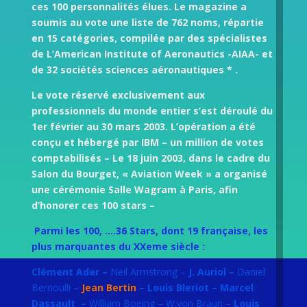
ces 100 personnalités élues. Le magazine a
soumis au vote une liste de 762 noms, répartie
en 15 catégories, compilée par des spécialistes
de L’American Institute of Aeronautics -AIAA- et
de 32 sociétés sciences aéronautiques * .
Le vote réservé exclusivement aux
professionnels du monde entier s’est déroulé du
1er février au 30 mars 2003. L’opération a été
conçu et hébergé par IBM – un million de votes
comptabilisés – Le 18 juin 2003, dans le cadre du
Salon du Bourget, « Aviation Week » a organisé
une cérémonie Salle Wagram à Paris, afin
d’honorer ces 100 stars –
Parmi les 100, ….36 Stars, dont 19 française, les
plus marquantes du XXeme siècle :
Clément Ader –
Neil Armstrong –
J. Auriol –
Daniel
Bernoulli –
Jean Bertin
– Louis Bleriot – Marcel
Dassault –
William Boeing – W.von Braun –
Louis