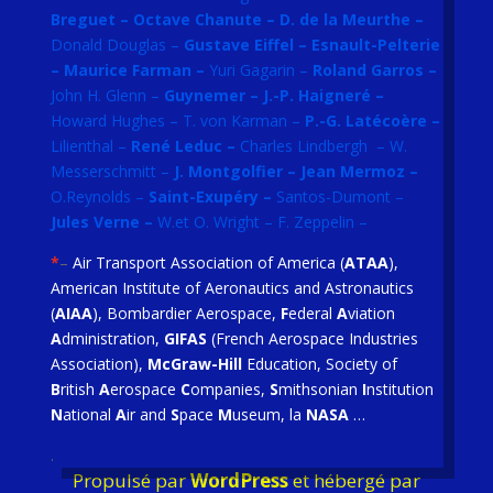
Breguet – Octave Chanute –
D. de la Meurthe –
Donald Douglas –
Gustave Eiffel – Esnault-Pelterie
–
Maurice Farman –
Yuri Gagarin –
Roland Garros –
John H. Glenn –
Guynemer – J.-P. Haigneré –
Howard Hughes – T. von Karman –
P.-G. Latécoère –
Lilienthal –
René Leduc –
Charles Lindbergh – W.
Messerschmitt –
J. Montgolfier – Jean Mermoz –
O.Reynolds –
Saint-Exupéry –
Santos-Dumont –
Jules Verne –
W.et O. Wright – F. Zeppelin –
*
–
Air Transport Association of America (
ATAA
),
American Institute of Aeronautics and Astronautics
(
AIAA
), Bombardier Aerospace,
F
ederal
A
viation
A
dministration,
GIFAS
(French Aerospace Industries
Association),
McGraw-Hill
Education, Society of
B
ritish
A
erospace
C
ompanies,
S
mithsonian
I
nstitution
N
ational
A
ir and
S
pace
M
useum, la
NASA
…
.
Propulsé par
WordPress
et hébergé par